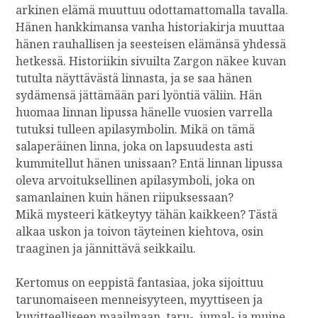
arkinen elämä muuttuu odottamattomalla tavalla.
Hänen hankkimansa vanha historiakirja muuttaa
hänen rauhallisen ja seesteisen elämänsä yhdessä
hetkessä. Historiikin sivuilta Zargon näkee kuvan
tutulta näyttävästä linnasta, ja se saa hänen
sydämensä jättämään pari lyöntiä väliin. Hän
huomaa linnan lipussa hänelle vuosien varrella
tutuksi tulleen apilasymbolin. Mikä on tämä
salaperäinen linna, joka on lapsuudesta asti
kummitellut hänen unissaan? Entä linnan lipussa
oleva arvoituksellinen apilasymboli, joka on
samanlainen kuin hänen riipuksessaan?
Mikä mysteeri kätkeytyy tähän kaikkeen? Tästä
alkaa uskon ja toivon täyteinen kiehtova, osin
traaginen ja jännittävä seikkailu.
Kertomus on eeppistä fantasiaa, joka sijoittuu
tarunomaiseen menneisyyteen, myyttiseen ja
kuvitteelliseen maailmaan, taru-, jumal- ja muine