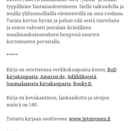
tyypillisine fantasiaolentoineen. Siellä taikuudella ja
muilla yliluonnollisilla elementeillä on oma roolinsa.
Tarina kertoo hyvän ja pahan väli-sestä taistelusta
ja seisoo vahvasti juutalais-kristillisen
maailmankatsomuksen hengessä suurten
kertomusten perustalla.
*****
Kirja on ostettavissa verkkokaupoista kuten,
BoD
kirjakaupasta,
Amazon.de,
Adlibliksestä
,
Suomalaisesta kirjakaupasta
,
Booky.fi.
Kirja on kovakantinen, lankasidottu ja sivujen
määrä on 580.
Tutustu kirjaan osoitteessa:
www.jptoivonen.fi